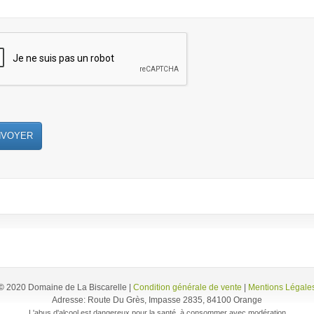
NVOYER
©
2020 Domaine de La Biscarelle |
Condition générale de vente
|
Mentions Légale
Adresse:
Route Du Grès, Impasse 2835, 84100 Orange
L'abus d'alcool est dangereux pour la santé, à consommer avec modération