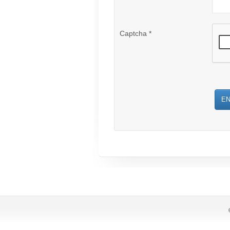
Captcha
*
E