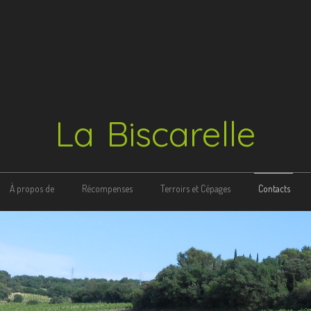
La Biscarelle
À propos de
Récompenses
Terroirs et Cépages
Contacts